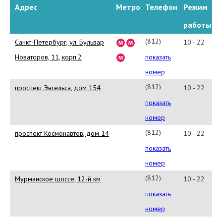
Адрес
Метро
Телефон
Режим
работы
(812)
Санкт-Петербург, ул. Бульвар
10 - 22
677
Новаторов, 11, корп.2
показать
90
номер
93
(812)
проспект Энгельса, дом 154
10 - 22
332
показать
11
номер
61
(812)
проспект Космонавтов, дом 14
10 - 22
448
показать
90
номер
97
(812)
Мурманское шоссе, 12-й км
10 - 22
448
показать
70
номер