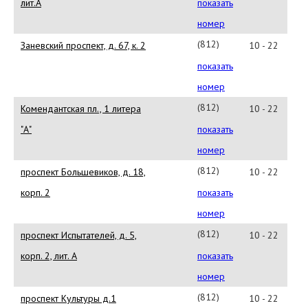
677-
лит.А
показать
57-
номер
93
(812)
Заневский проспект, д. 67, к. 2
10 - 22
677-
показать
57-
номер
42
(812)
Комендантская пл., 1 литера
10 - 22
677-
"А"
показать
57-
номер
26
(812)
проспект Большевиков, д. 18,
10 - 22
677-
корп. 2
показать
57-
номер
39
(812)
проспект Испытателей, д. 5,
10 - 22
677-
корп. 2, лит. А
показать
36-
номер
90
(812)
проспект Культуры д.1
10 - 22