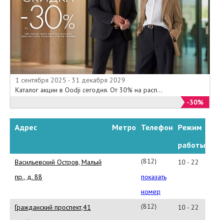
1 сентября 2025 - 31 декабря 2029
Каталог акции в Oodji сегодня. От 30% на расп...
-30%
Адрес
Метро
Телефон
Режим
работы
(812)
Васильевский Остров, Малый
10 - 22
448-
пр., д. 88
показать
70-
номер
34
(812)
Гражданский проспект,41
10 - 22