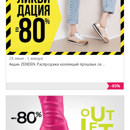
• Ботинки
• Ботильоны
• Туфли
• Сапоги
• Мокасины
• Балетки
• Кроссовки
• Кеды
• Босоножки
28 июня - 1 января
• Сланцы
Акции ZENDEN. Распродажа коллекций прошлых се...
• Сумки и рюкзаки
Акция не распространяется на:
-80%
• Торговую марку Rieker
• Товары с жёлтыми ценниками
• Аксессуары для обуви
• Косметику
• Косметические средства
• Чулочно-носочные изделия