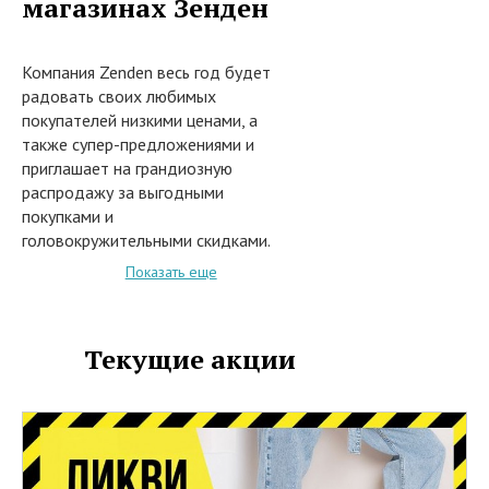
магазинах Зенден
Компания Zenden весь год будет
радовать своих любимых
покупателей низкими ценами, а
также супер-предложениями и
приглашает на грандиозную
распродажу за выгодными
покупками и
головокружительными скидками.
С 1 января 2025 года при покупке
Показать еще
в сети розничных магазинов
Зенден Outlet модных новинок
мужской, женской и детской
Текущие акции
обуви, а также сумок и рюкзаков
из коллекций сезонов Весна-Лето
и Осень-Зима предоставляются
скидка до 80%.
В акции участвуют следующие
товары: