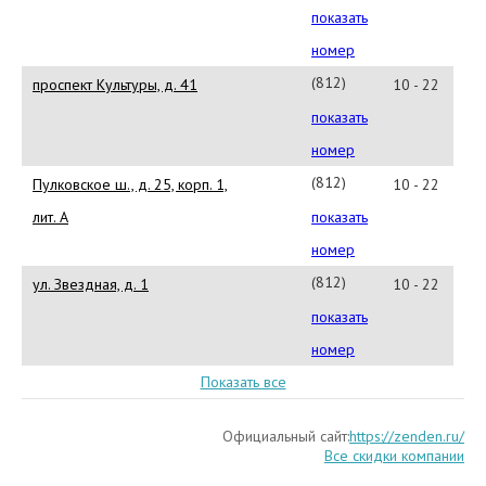
677-
показать
57-
номер
84
(812)
проспект Культуры, д. 41
10 - 22
424-
показать
56-
номер
63
(812)
Пулковское ш., д. 25, корп. 1,
10 - 22
677-
лит. А
показать
57-
номер
09
(812)
ул. Звездная, д. 1
10 - 22
677-
показать
59-
номер
35
Показать все
Официальный сайт:
https://zenden.ru/
Все скидки компании