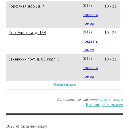
07
(812)
Торфяная дор., д. 7
10 - 22
441-
показать
23-
номер
83
(812)
Пр-т Энгельса, д. 154
10 - 22
677-
показать
20-
номер
06
(812)
Заневский пр-т, д. 65, корп. 5
10 - 22
610-
показать
71-
номер
95
Показать все
Официальный сайт:
www.ecco-shoes.ru
Все скидки компании
2022 © Скидкимира.ру