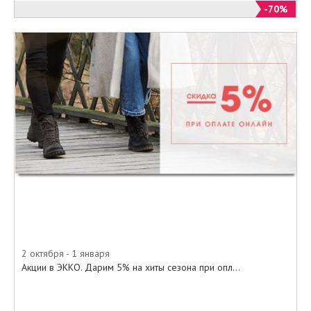
• Полуботинки
-70%
• Полусапожки
• Туфли
• Валенки
• Угги
• Мокасины
• Босоножки
• Сандалии
• Балетки
И многое другое.
Приходите в наши салоны, или
заказывайте из специального
онлайн-каталога на официальном
сайте ЭККО все то, о чем так
долго мечтали по самым
минимальным ценам.
2 октября - 1 января
Акции в ЭККО. Дарим 5% на хиты сезона при опл...