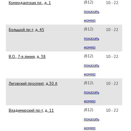
36
(812)
Комендантская пл., д. 1
10 - 22
494-
показать
97-
номер
72
(812)
Большой пр-т, д. 45
10 - 22
232-
показать
63-
номер
29
(812)
В.О., 7-я линия, д. 38
10 - 22
323-
показать
42-
номер
37
(812)
Лиговский проспект, д.30 А
10 - 22
448-
показать
29-
номер
41
(812)
Владимирский пр-т, д. 11
10 - 22
764-
показать
47-
номер