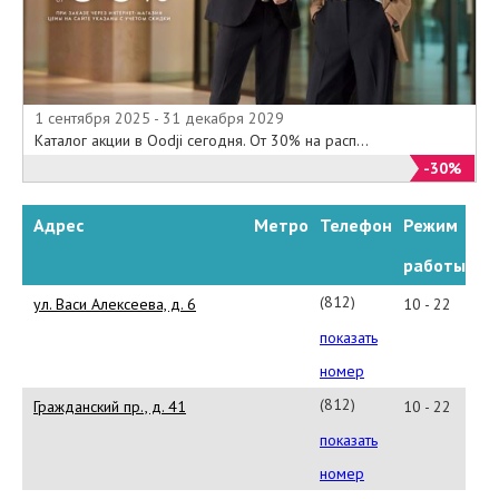
1 сентября 2025 - 31 декабря 2029
Каталог акции в Oodji сегодня. От 30% на расп...
-30%
Адрес
Метро
Телефон
Режим
работы
(812)
ул. Васи Алексеева, д. 6
10 - 22
454-
показать
56-
номер
08
(812)
Гражданский пр., д. 41
10 - 22
677-
показать
38-
номер