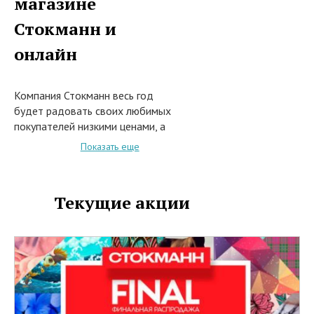
магазине
Стокманн и
онлайн
Компания Стокманн весь год
будет радовать своих любимых
покупателей низкими ценами, а
также супер-предложениями и
Показать еще
приглашает на супер-распродажу
за головокружительными
скидками.
Текущие акции
С 1 мая 2022 года при покупке в
сети магазинов Стокманн, или
заказе из каталога на сайте
интернет-
магазина stockmann.ru модных
моделей одежды, обуви и
аксессуаров для мужчин, женщин
и детей известных знаменитых