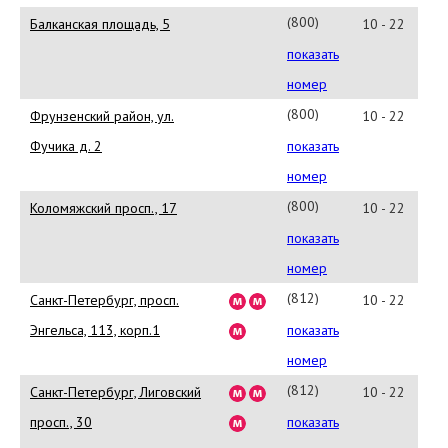
(800)
Балканская площадь, 5
10 - 22
777-
показать
8-
номер
999
(800)
Фрунзенский район, ул.
10 - 22
777-
Фучика д. 2
показать
8-
номер
999
(800)
Коломяжский просп., 17
10 - 22
777-
показать
8-
номер
999
(812)
Санкт-Петербург, просп.
10 - 22
777-
Энгельса, 113, корп.1
показать
8-
номер
999
(812)
Санкт-Петербург, Лиговский
10 - 22
777-
просп., 30
показать