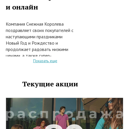
и онлайн
Компания Снежная Королева
поздравляет своих покупателей с
наступающими праздниками
Новый Год и Рождество и
продолжает радовать низкими
ценами, а также супер-
Показать еще
предложениями и приглашает на
зимнюю распродажу за
выгодными покупками и
головокружительными скидками.
Текущие акции
С 15 декабря 2025 года (и до
особого распоряжения об
окончании акции) при покупке во
всех розничных магазинах сети
Снежная Королева, или заказе из
каталога на сайте интернет-
магазина snowqueen.ru модных