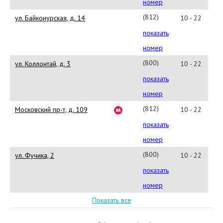
8-
номер
999
(812)
ул. Байконурская, д. 14
10 - 22
777-
показать
8-
номер
999
(800)
ул. Коллонтай, д. 3
10 - 22
777-
показать
8-
номер
999
(812)
Московский пр-т, д. 109
10 - 22
777-
показать
8-
номер
999
(800)
ул. Фучика, 2
10 - 22
777-
показать
8-
номер
999
Показать все