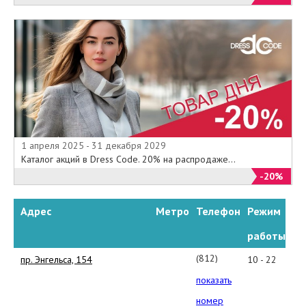
1 апреля 2025 - 31 декабря 2029
Каталог акций в Dress Code. 20% на распродаже...
-20%
Адрес
Метро
Телефон
Режим
работы
(812)777-
пр. Энгельса, 154
10 - 22
89-
показать
99
номер