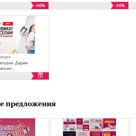
афы-купе
-60%
-50%
офиса и кабинета
января
сегодня. Дарим
ое.
восел...
наши салоны, или выбирайте из специального
ога на официальном сайте Эльба с доставкой на дом
ак необходимо для обустройства вашей спальни по
ценам.
е предложения