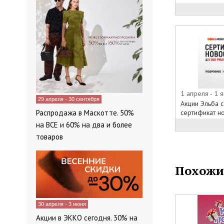
• Шкафы и шк
• Прихожая
• Гостиная
• Комоды
• Детские
• Матрасы
• Кресла
• Мебель для 
1 апреля - 1 
29 апреля - 30 сентября
Акции Эльба 
И многое друг
сертификат но
Распродажа в Маскотте. 50%
Приходите в 
на ВСЕ и 60% на два и более
онлайн-катал
товаров
все то, что т
минимальным 
Похожи
30 апреля - 3 июня
Акции в ЭККО сегодня. 30% на