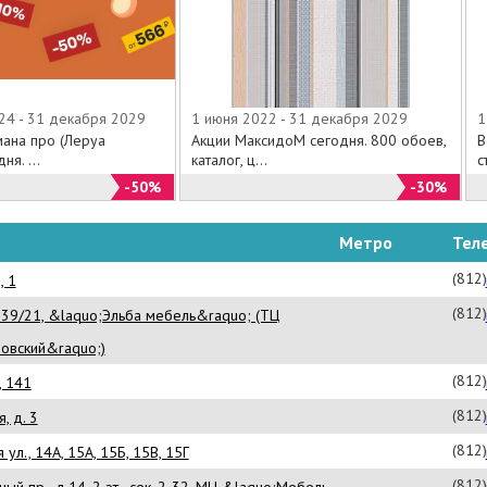
24 - 31 декабря 2029
1 июня 2022 - 31 декабря 2029
1
мана про (Леруа
Акции МаксидоМ сегодня. 800 обоев,
В
я. ...
каталог, ц...
с
-50%
-30%
Метро
Тел
(812
, 1
(812
 139/21, &laquo;Эльба мебель&raquo; (ТЦ
овский&raquo;)
(812
, 141
(812
, д. 3
(812
ул., 14А, 15А, 15Б, 15В, 15Г
(812