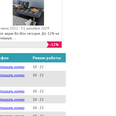
 июня 2022 - 31 декабря 2029
се акции Bo-Box сегодня. До 12% на
тильную ...
-12%
ефон
Режим работы
) 335-11-16
показать номер
10 - 22
) 333-25-85
показать номер
10 - 22
) 333-23-79
показать номер
10 - 22
) 493-49-32
показать номер
10 - 22
) 318-55-51
показать номер
10 - 22
) 448-31-04