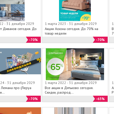
22 - 31 декабря 2029
1 марта 2023 - 31 декабря 2029
1
ет Диванов сегодня. До
Акции Аскона сегодня. До 70% на
В
товар недели
7
-70%
-70%
024 - 31 декабря 2029
1 марта 2022 - 31 декабря 2029
1
 Лемана про (Леруа
Все акции в Дятьково сегодня.
А
...
Скидки, распрод...
Р
-70%
-65%