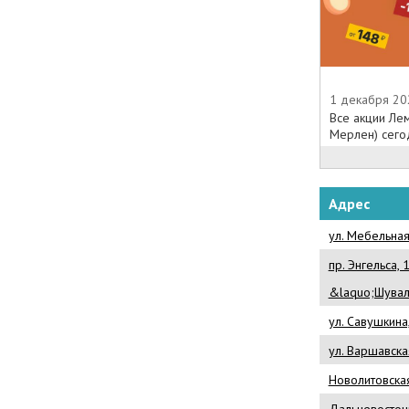
1 декабря 20
Все акции Ле
Мерлен) сегодн
Адрес
ул. Мебельная
пр. Энгельса,
&laquo;Шувал
ул. Савушкина
ул. Варшавская
Новолитовская 