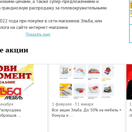
низкими ценами, а также супер-предложениями и
а грандиозную распродажу за головокружительными
022 года при покупке в сети магазинов Эльба, или
алога на сайте интернет-магазина
l.com стильных моделей мебели для дома,
Показать еще
фиса предоставляются скидки до 50%, а также
фикаты в подарок и бесплатная сборка:
е акции
кровати
матрасы
мебель + сборка в подарок
в подарок за друзей
в за покупку мебели от 150 000 рублей
ая рассрочка
хранение до 12 месяцев
матраса
декабря
1 февраля - 31 января
1
с дизайнерам
 Распродажа
Все акции Эльба. До 50% на мебель +
А
чшей цены
бразцов ...
бонусы и ...
с
твуют следующие товары: