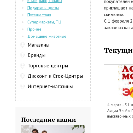
Книги, канц-товары
покупателей 
приглашает н
Подарки и цветы
скидками.
Путешествия
С 1 февраля 2
Супермаркеты, ТЦ
заказе из кат
Прочее
www.elbamebe
Домашние животные
квартиры и о
Магазины
бонусы, серти
Текущи
• До 50% на 
Бренды
• До 50% на 
Торговые центры
• 45% на всю 
• 5% бонусов 
Дисконт и Сток-Центры
• 5000 бонусо
Интернет-магазины
• Беспроцентн
• Бесплатное 
• Тест-драйв 
4 марта - 31 
• До 7% бону
Акции Эльба.
• Гарантия лу
выставочных о
Последние акции
В акции учас
• Спальни